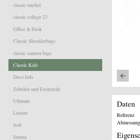
classic satchel
classic college 23
Office & Desk
Classic Shoulderbags
classic camera bags
Classic Kids
Deco kids
Zubehör und Ersatzteile
Ultimate
Daten
Leisure
Referenz
Abmessung
Soft
Eigensc
Sienna