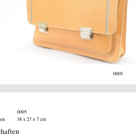
0005
0005
en
38 x 27 x 7 cm
haften