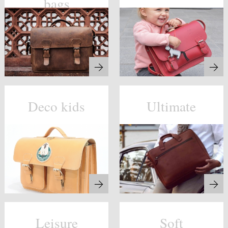
bags
Deco kids
Ultimate
Leisure
Soft