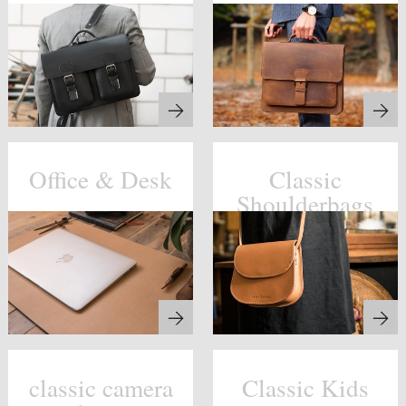
Office & Desk
Classic
Shoulderbags
classic camera
Classic Kids