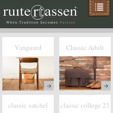
Vanguard
Classic Adult
classic satchel
classic college 23