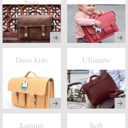
bags
Deco kids
Ultimate
Leisure
Soft