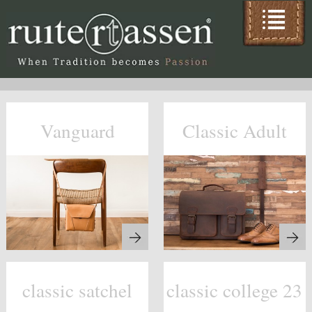
Vanguard
Classic Adult
classic satchel
classic college 23