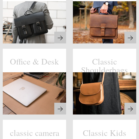
Office & Desk
Classic
Shoulderbags
classic camera
Classic Kids