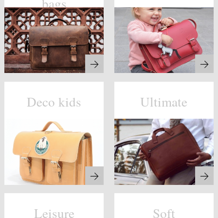
bags
Deco kids
Ultimate
Leisure
Soft