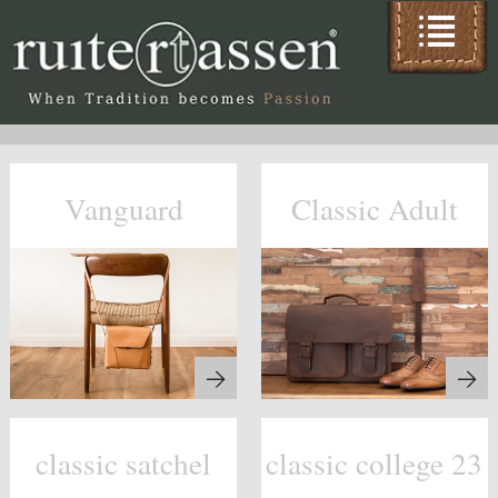
Vanguard
Classic Adult
classic satchel
classic college 23