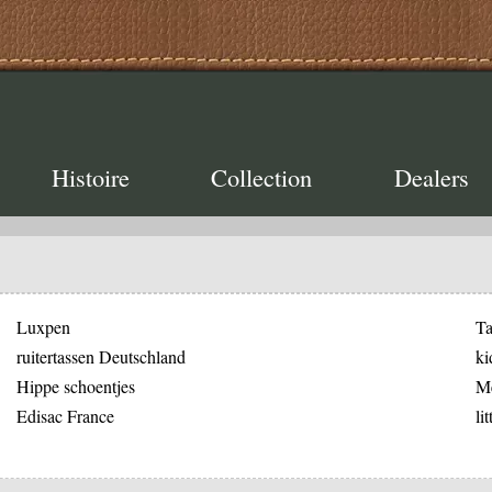
Histoire
Collection
Dealers
Luxpen
Ta
ruitertassen Deutschland
ki
Hippe schoentjes
Me
Edisac France
li