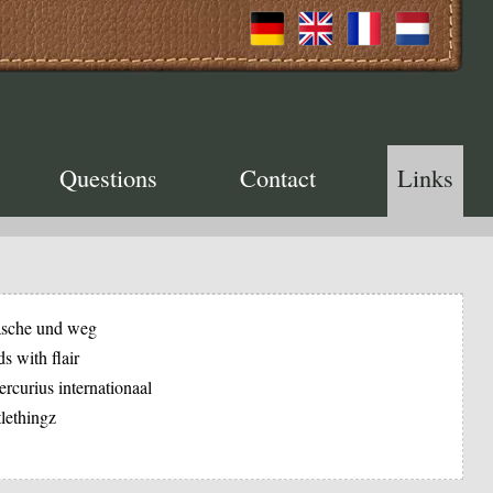
Questions
Contact
Links
sche und weg
ds with flair
rcurius internationaal
ttlethingz