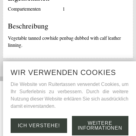
Compartementen
1
Beschreibung
Vegetable tanned cowhide penbag dubbed with calf leather
linning.
WIR VERWENDEN COOKIES
Die Website von Ruitertassen verwendet Cookies, um
Social Media
Andern
Ihr Surferlebnis zu verbessern. Durch die weitere
Nutzung dieser Website erklären Sie sich ausdrücklich
Facebook
Pflegetips
damit einverstanden.
Qualitätsgarantie
Leder
WEITERE
ICH VERSTEHE!
Links
INFORMATIONEN