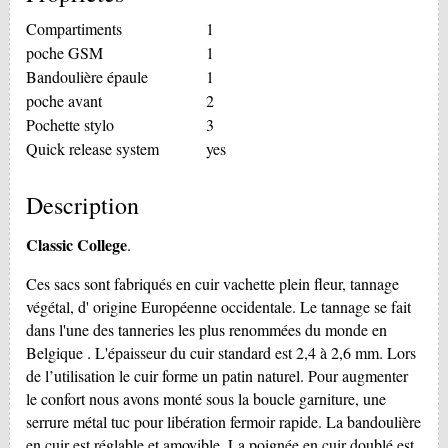
Compartiments
1
poche GSM
1
Bandoulière épaule
1
poche avant
2
Pochette stylo
3
Quick release system
yes
Description
Classic College
.
Ces sacs sont fabriqués en cuir vachette plein fleur, tannage
végétal, d' origine Européenne occidentale. Le tannage se fait
dans l'une des tanneries les plus renommées du monde en
Belgique . L'épaisseur du cuir standard est 2,4 à 2,6 mm. Lors
de l’utilisation le cuir forme un patin naturel. Pour augmenter
le confort nous avons monté sous la boucle garniture, une
serrure métal tuc pour libération fermoir rapide. La bandoulière
en cuir est réglable et amovible. La poignée en cuir doublé est