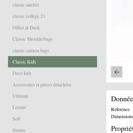
classic satchel
classic college 23
Office & Desk
Classic Shoulderbags
classic camera bags
Classic Kids
Deco kids
Accessoires et pièces détachées
Ultimate
Donnée
Leisure
Reference
Dimension
Soft
Proprié
Sienna