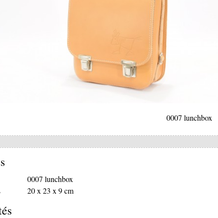
0007 lunchbox
s
0007 lunchbox
s
20 x 23 x 9 cm
tés