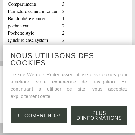
Compartiments
3
Fermeture éclaire intérieur
2
Bandoulière épaule
1
poche avant
2
Pochette stylo
2
Quick release system
2
NOUS UTILISONS DES
COOKIES
Social Media
Autres
Le site Web de Ruitertassen utilise des cookies pour
améliorer votre expérience de navigation. En
Facebook
Conseils pour l’entretien
continuant à utiliser ce site, vous acceptez
Garantie de qualité
explicitement cette.
Cuir
Links
PLUS
JE COMPRENDS!
D'INFORMATIONS
© Ruitertassen 2026 |
Avertissement
|
Déclaration de confidentialité
|
Déclaration de cookie
|
Site by
Plenso