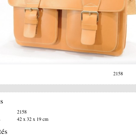
2158
s
2158
s
42 x 32 x 19 cm
tés