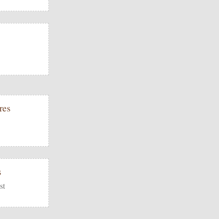
res
s
st