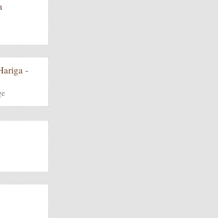
a
ariga -
ge