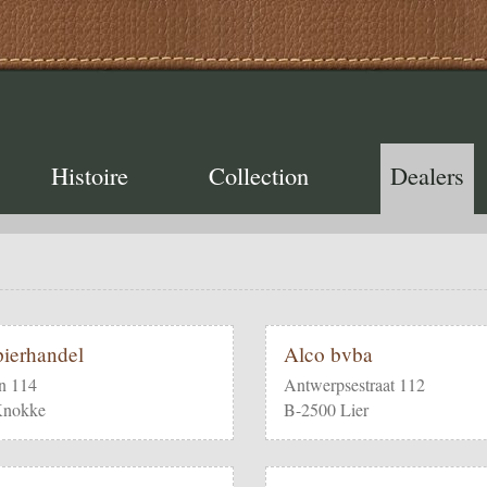
Histoire
Collection
Dealers
ierhandel
Alco bvba
n 114
Antwerpsestraat 112
Knokke
B-2500 Lier