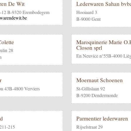
ren De Wit
Lederwaren Sahan bvb
0-12 B-9320 Erembodegem
Hooiaard 3
warendewit.be
B-9000 Gent
olette
Maroquinerie Marie O.H
Closon sprl
ulin 28
En Neuvice n°55B-4000 Liè
h
r
Moernaut Schoenen
ou 43B-4800 Verviers
St-Gillislaan 92
B-9200 Dendermonde
ad
Parmentier lederwaren
 211-215
Rijselstraat 29