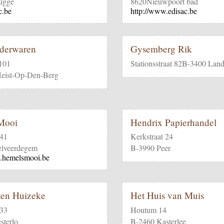
ugge
8620Nieuwpoort bad
c.be
http://www.edisac.be
ederwaren
Gysemberg Rik
 101
Stationsstraat 82B-3400 Lan
eist-Op-Den-Berg
Mooi
Hendrix Papierhandel
 41
Kerkstraat 24
lveerdegem
B-3990 Peer
.hemelsmooi.be
ten Huizeke
Het Huis van Muis
 33
Houtum 14
terlo
B-2460 Kasterlee