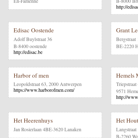
En-Famenne
B-8000 Br
http://edisa
Edisac Oostende
Grant L
Adolf Buylstraat 36
Bergstraat
B-8400 oostende
BE-2220 H
http://edisac.be
Harbor of men
Hemels 
Leopoldstraat 63, 2000 Antwerpen
Triepstraat
https://www.harborofmen.com/
9571 Heme
http://www
Het Heerenhuys
Het Hou
Jan Rosierlaan 4BE-3620 Lanaken
Langstraat
B-2260 Wes