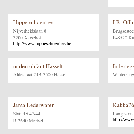
Hippe schoentjes
I.B. Offi
Nijverheidslaan 8
Brugseste
3200 Aarschot
B-8520 Ku
http://www.hippeschoentjes.be
in den olifant Hasselt
Indesteg
Aldestraat 24B-3500 Hasselt
Winterslag
Jama Lederwaren
Kabba7
Statielei 42-44
Langestraa
http://www
B-2640 Mortsel