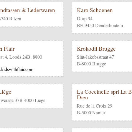
ndtassen & Lederwaren
Karo Schoenen
3740 Bilzen
Dorp 94
BE-9450 Denderhoutem
h Flair
Krokodil Brugge
aat 4, Loods 24B, 8800
Sint-Jakobsstraat 47
B-8000 Brugge
.kidswithflair.com
 Liège
La Coccinelle sprl La 
Dieu
iversité 37B-4000 Liège
Rue de la Croix 29
B-5000 Namur