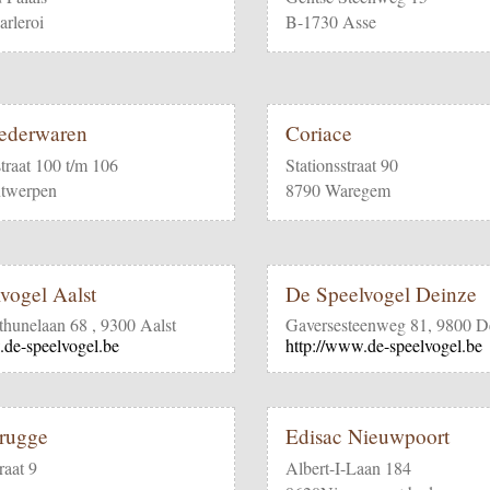
rleroi
B-1730 Asse
ederwaren
Coriace
traat 100 t/m 106
Stationsstraat 90
twerpen
8790 Waregem
vogel Aalst
De Speelvogel Deinze
hunelaan 68 , 9300 Aalst
Gaversesteenweg 81, 9800 D
.de-speelvogel.be
http://www.de-speelvogel.be
rugge
Edisac Nieuwpoort
raat 9
Albert-I-Laan 184