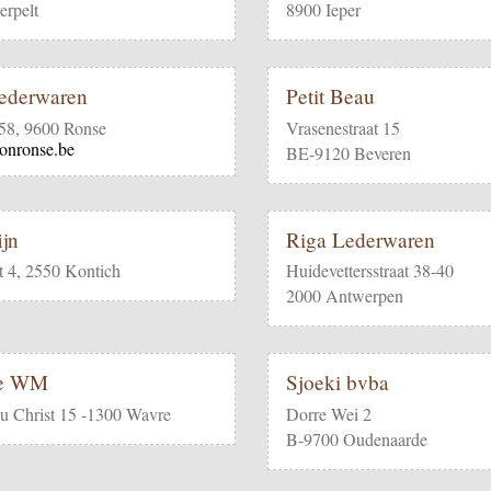
rpelt
8900 Ieper
lederwaren
Petit Beau
 58, 9600 Ronse
Vrasenestraat 15
onronse.be
BE-9120 Beveren
ijn
Riga Lederwaren
t 4, 2550 Kontich
Huidevettersstraat 38-40
2000 Antwerpen
re WM
Sjoeki bvba
u Christ 15 -1300 Wavre
Dorre Wei 2
B-9700 Oudenaarde