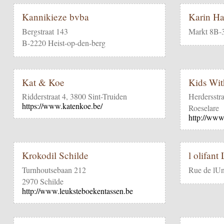
Kannikieze bvba
Karin Ha
Bergstraat 143
Markt 8B-
B-2220 Heist-op-den-berg
Kat & Koe
Kids Wit
Ridderstraat 4, 3800 Sint-Truiden
Herdersstr
https://www.katenkoe.be/
Roeselare
http://www
Krokodil Schilde
l olifant
Turnhoutsebaan 212
Rue de lUn
2970 Schilde
http://www.leuksteboekentassen.be