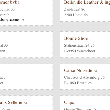
rner bvba
Belleville Leather & l
Deinze 33
Zandstraat 86
zareth
2200 Herentals
.babyscorner.be
Bonne Shoe
aat 33
Stationsstraat 24-26
ren
B-9950 Waarschoot
Casse-Noisette sa
at 7
Chaussée d Alsemberg 76
er
B-1060 Bruxelles
irs Sellerie sa
Clips
 Palais
Gentse Steenweg 15