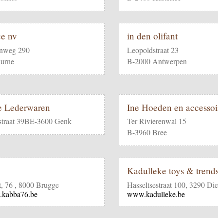
ce nv
in den olifant
enweg 290
Leopoldstraat 23
urne
B-2000 Antwerpen
e Lederwaren
Ine Hoeden en accessoi
straat 39BE-3600 Genk
Ter Rivierenwal 15
B-3960 Bree
6
Kadulleke toys & trend
t, 76 , 8000 Brugge
Hasseltsestraat 100, 3290 Die
.kabba76.be
www.kadulleke.be