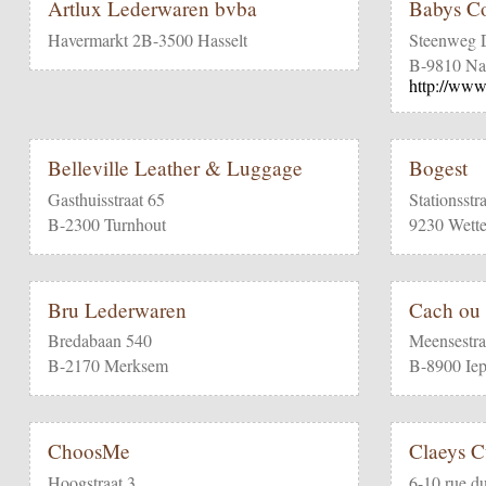
Artlux Lederwaren bvba
Babys Co
Havermarkt 2B-3500 Hasselt
Steenweg 
B-9810 Na
http://www
Belleville Leather & Luggage
Bogest
Gasthuisstraat 65
Stationsstr
B-2300 Turnhout
9230 Wette
Bru Lederwaren
Cach ou
Bredabaan 540
Meensestra
B-2170 Merksem
B-8900 Iep
ChoosMe
Claeys Cu
Hoogstraat 3
6-10 rue du