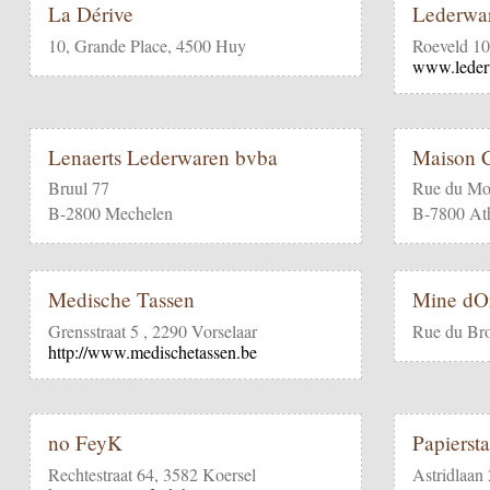
La Dérive
Lederwa
10, Grande Place, 4500 Huy
Roeveld 1
www.leder
Lenaerts Lederwaren bvba
Maison C
Bruul 77
Rue du Mo
B-2800 Mechelen
B-7800 At
Medische Tassen
Mine dO
Grensstraat 5 , 2290 Vorselaar
Rue du Br
http://www.medischetassen.be
no FeyK
Papierst
Rechtestraat 64, 3582 Koersel
Astridlaan