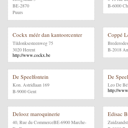
BE-2870
B-6000 Cha
Puurs
Cockx méér dan kantoorcenter
Coppé L
Tildonksesteenweg 75
Brederodes
3020 Herent
B-2018 An
http://www.cockx.be
De Speelfontein
De Speel
Kon. Astridlaan 169
Leo De Bét
http://www
B-9000 Gent
Delooz maroquinerie
Edisac B
40, Rue du CommerceBE-6900 Marche-
Zuidzandst