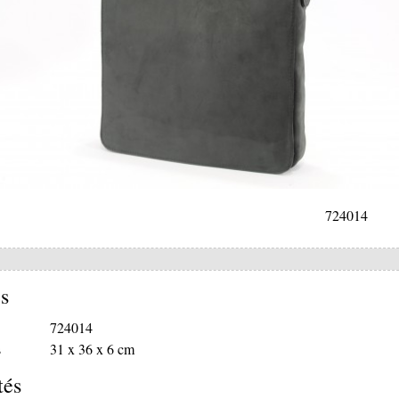
724014
s
724014
s
31 x 36 x 6 cm
tés