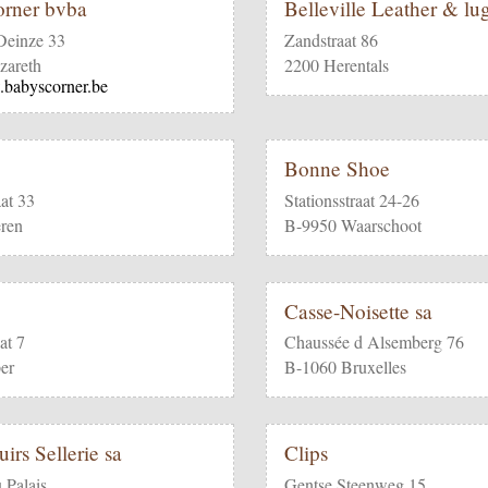
rner bvba
Belleville Leather & l
Deinze 33
Zandstraat 86
zareth
2200 Herentals
.babyscorner.be
Bonne Shoe
aat 33
Stationsstraat 24-26
ren
B-9950 Waarschoot
Casse-Noisette sa
at 7
Chaussée d Alsemberg 76
er
B-1060 Bruxelles
irs Sellerie sa
Clips
 Palais
Gentse Steenweg 15