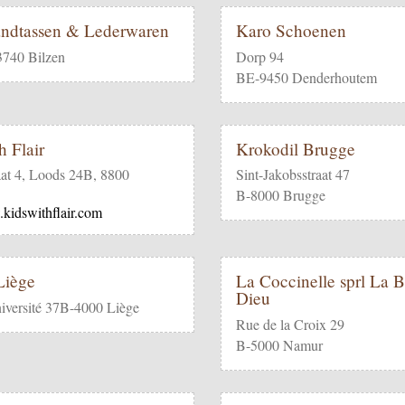
ndtassen & Lederwaren
Karo Schoenen
3740 Bilzen
Dorp 94
BE-9450 Denderhoutem
h Flair
Krokodil Brugge
aat 4, Loods 24B, 8800
Sint-Jakobsstraat 47
B-8000 Brugge
.kidswithflair.com
 Liège
La Coccinelle sprl La 
Dieu
iversité 37B-4000 Liège
Rue de la Croix 29
B-5000 Namur