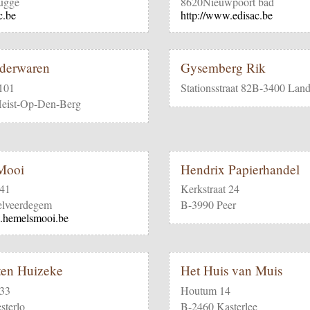
ugge
8620Nieuwpoort bad
c.be
http://www.edisac.be
ederwaren
Gysemberg Rik
 101
Stationsstraat 82B-3400 Lan
eist-Op-Den-Berg
Mooi
Hendrix Papierhandel
 41
Kerkstraat 24
lveerdegem
B-3990 Peer
.hemelsmooi.be
ten Huizeke
Het Huis van Muis
 33
Houtum 14
terlo
B-2460 Kasterlee