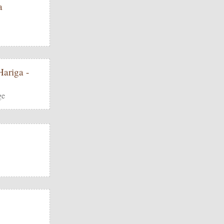
a
ariga -
ge