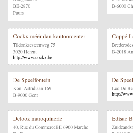
BE-2870
B-6000 Cha
Puurs
Cockx méér dan kantoorcenter
Coppé L
Tildonksesteenweg 75
Brederodes
3020 Herent
B-2018 An
http://www.cockx.be
De Speelfontein
De Speel
Kon. Astridlaan 169
Leo De Bét
http://www
B-9000 Gent
Delooz maroquinerie
Edisac B
40, Rue du CommerceBE-6900 Marche-
Zuidzandst