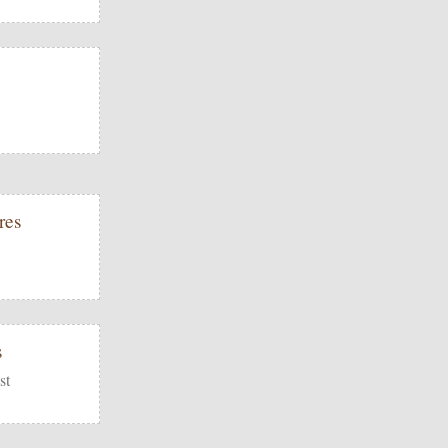
res
s
st