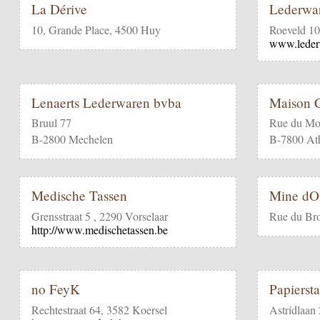
La Dérive
Lederwa
10, Grande Place, 4500 Huy
Roeveld 1
www.leder
Lenaerts Lederwaren bvba
Maison C
Bruul 77
Rue du Mo
B-2800 Mechelen
B-7800 At
Medische Tassen
Mine dO
Grensstraat 5 , 2290 Vorselaar
Rue du Br
http://www.medischetassen.be
no FeyK
Papierst
Rechtestraat 64, 3582 Koersel
Astridlaan