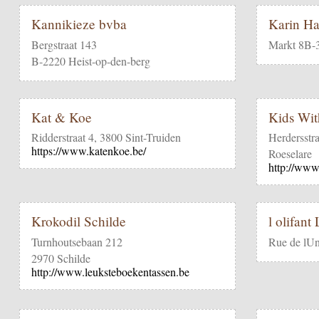
Kannikieze bvba
Karin Ha
Bergstraat 143
Markt 8B-
B-2220 Heist-op-den-berg
Kat & Koe
Kids Wit
Ridderstraat 4, 3800 Sint-Truiden
Herdersstr
https://www.katenkoe.be/
Roeselare
http://www
Krokodil Schilde
l olifant
Turnhoutsebaan 212
Rue de lUn
2970 Schilde
http://www.leuksteboekentassen.be