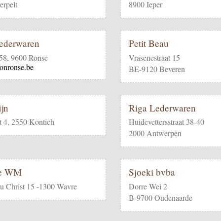
rpelt
8900 Ieper
lederwaren
Petit Beau
 58, 9600 Ronse
Vrasenestraat 15
onronse.be
BE-9120 Beveren
ijn
Riga Lederwaren
t 4, 2550 Kontich
Huidevettersstraat 38-40
2000 Antwerpen
re WM
Sjoeki bvba
u Christ 15 -1300 Wavre
Dorre Wei 2
B-9700 Oudenaarde