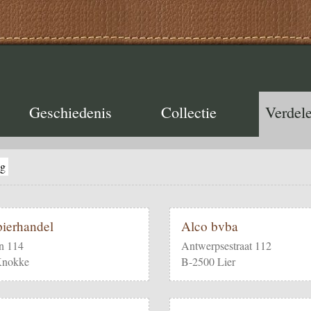
Geschiedenis
Collectie
Verdele
ng
ierhandel
Alco bvba
n 114
Antwerpsestraat 112
Knokke
B-2500 Lier