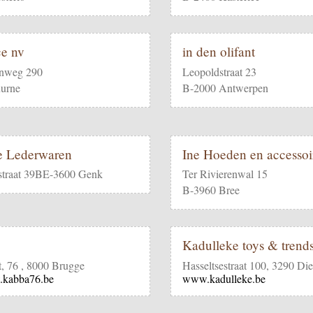
ce nv
in den olifant
enweg 290
Leopoldstraat 23
urne
B-2000 Antwerpen
e Lederwaren
Ine Hoeden en accessoi
straat 39BE-3600 Genk
Ter Rivierenwal 15
B-3960 Bree
6
Kadulleke toys & trend
t, 76 , 8000 Brugge
Hasseltsestraat 100, 3290 Die
.kabba76.be
www.kadulleke.be