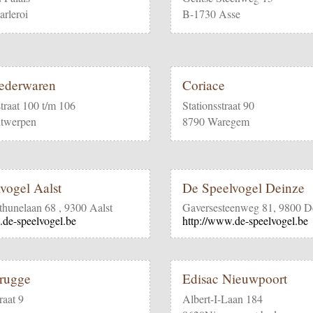
rleroi
B-1730 Asse
ederwaren
Coriace
traat 100 t/m 106
Stationsstraat 90
twerpen
8790 Waregem
vogel Aalst
De Speelvogel Deinze
hunelaan 68 , 9300 Aalst
Gaversesteenweg 81, 9800 D
.de-speelvogel.be
http://www.de-speelvogel.be
rugge
Edisac Nieuwpoort
raat 9
Albert-I-Laan 184