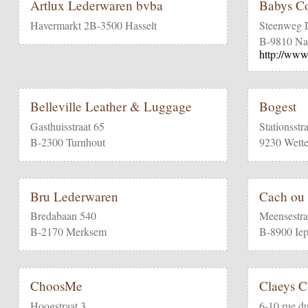
Artlux Lederwaren bvba
Babys Co
Havermarkt 2B-3500 Hasselt
Steenweg 
B-9810 Na
http://www
Belleville Leather & Luggage
Bogest
Gasthuisstraat 65
Stationsstr
B-2300 Turnhout
9230 Wette
Bru Lederwaren
Cach ou
Bredabaan 540
Meensestra
B-2170 Merksem
B-8900 Iep
ChoosMe
Claeys Cu
Hoogstraat 3
6-10 rue du