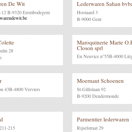
ren De Wit
Lederwaren Sahan bvb
0-12 B-9320 Erembodegem
Hooiaard 3
warendewit.be
B-9000 Gent
olette
Maroquinerie Marie O.H
Closon sprl
ulin 28
En Neuvice n°55B-4000 Liè
h
r
Moernaut Schoenen
ou 43B-4800 Verviers
St-Gillislaan 92
B-9200 Dendermonde
ad
Parmentier lederwaren
 211-215
Rijselstraat 29