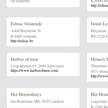
En-Famenne
B-8000 Br
http://edisa
Edisac Oostende
Grant L
Adolf Buylstraat 36
Bergstraat
B-8400 oostende
BE-2220 H
http://edisac.be
Harbor of men
Hemels 
Leopoldstraat 63, 2000 Antwerpen
Triepstraat
https://www.harborofmen.com/
9571 Heme
http://www
Het Heerenhuys
Het Hou
Jan Rosierlaan 4BE-3620 Lanaken
Langstraat
B-2260 Wes