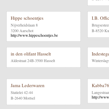
Hippe schoentjes
I.B. Offi
Nijverheidslaan 8
Brugseste
3200 Aarschot
B-8520 Ku
http://www.hippeschoentjes.be
in den olifant Hasselt
Indesteg
Aldestraat 24B-3500 Hasselt
Winterslag
Jama Lederwaren
Kabba7
Statielei 42-44
Langestraa
http://www
B-2640 Mortsel