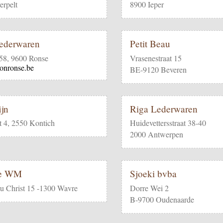
rpelt
8900 Ieper
lederwaren
Petit Beau
 58, 9600 Ronse
Vrasenestraat 15
onronse.be
BE-9120 Beveren
ijn
Riga Lederwaren
t 4, 2550 Kontich
Huidevettersstraat 38-40
2000 Antwerpen
re WM
Sjoeki bvba
u Christ 15 -1300 Wavre
Dorre Wei 2
B-9700 Oudenaarde