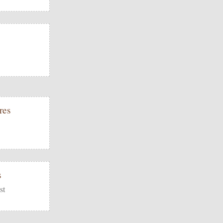
res
s
st