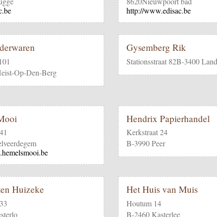
ugge
8620Nieuwpoort bad
c.be
http://www.edisac.be
ederwaren
Gysemberg Rik
 101
Stationsstraat 82B-3400 Lan
eist-Op-Den-Berg
Mooi
Hendrix Papierhandel
 41
Kerkstraat 24
lveerdegem
B-3990 Peer
.hemelsmooi.be
ten Huizeke
Het Huis van Muis
 33
Houtum 14
terlo
B-2460 Kasterlee