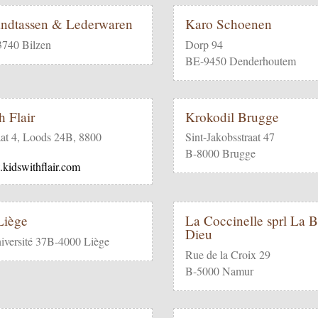
ndtassen & Lederwaren
Karo Schoenen
3740 Bilzen
Dorp 94
BE-9450 Denderhoutem
h Flair
Krokodil Brugge
aat 4, Loods 24B, 8800
Sint-Jakobsstraat 47
B-8000 Brugge
.kidswithflair.com
 Liège
La Coccinelle sprl La 
Dieu
iversité 37B-4000 Liège
Rue de la Croix 29
B-5000 Namur