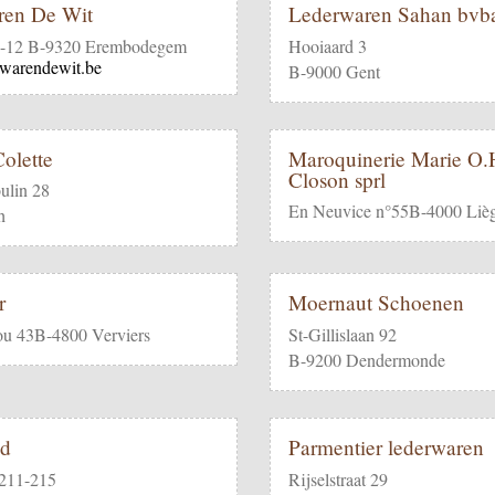
ren De Wit
Lederwaren Sahan bvb
0-12 B-9320 Erembodegem
Hooiaard 3
warendewit.be
B-9000 Gent
olette
Maroquinerie Marie O.H
Closon sprl
ulin 28
En Neuvice n°55B-4000 Liè
h
r
Moernaut Schoenen
ou 43B-4800 Verviers
St-Gillislaan 92
B-9200 Dendermonde
ad
Parmentier lederwaren
 211-215
Rijselstraat 29