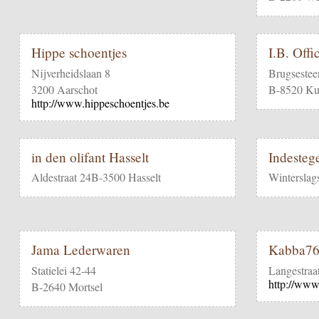
Hippe schoentjes
I.B. Offi
Nijverheidslaan 8
Brugseste
3200 Aarschot
B-8520 Ku
http://www.hippeschoentjes.be
in den olifant Hasselt
Indesteg
Aldestraat 24B-3500 Hasselt
Winterslag
Jama Lederwaren
Kabba7
Statielei 42-44
Langestraa
http://www
B-2640 Mortsel