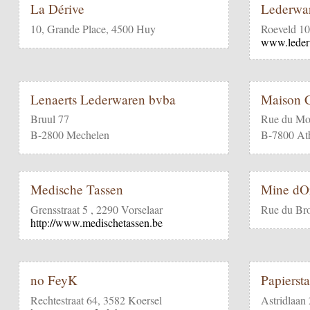
La Dérive
Lederwa
10, Grande Place, 4500 Huy
Roeveld 1
www.leder
Lenaerts Lederwaren bvba
Maison C
Bruul 77
Rue du Mo
B-2800 Mechelen
B-7800 At
Medische Tassen
Mine dO
Grensstraat 5 , 2290 Vorselaar
Rue du Br
http://www.medischetassen.be
no FeyK
Papierst
Rechtestraat 64, 3582 Koersel
Astridlaan