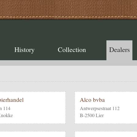
History
Collection
Dealers
ierhandel
Alco bvba
n 114
Antwerpsestraat 112
Knokke
B-2500 Lier