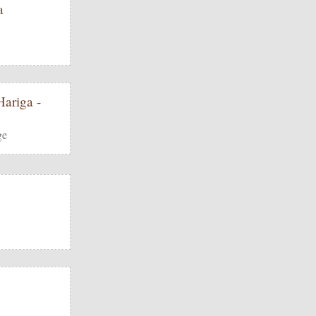
a
ariga -
ge