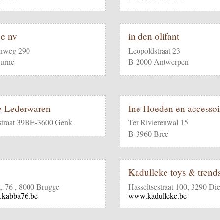
ce nv
in den olifant
enweg 290
Leopoldstraat 23
urne
B-2000 Antwerpen
e Lederwaren
Ine Hoeden en accessoi
straat 39BE-3600 Genk
Ter Rivierenwal 15
B-3960 Bree
6
Kadulleke toys & trend
t, 76 , 8000 Brugge
Hasseltsestraat 100, 3290 Die
.kabba76.be
www.kadulleke.be