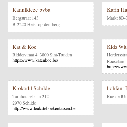
Kannikieze bvba
Karin Ha
Bergstraat 143
Markt 8B-
B-2220 Heist-op-den-berg
Kat & Koe
Kids Wit
Ridderstraat 4, 3800 Sint-Truiden
Herdersstr
https://www.katenkoe.be/
Roeselare
http://www
Krokodil Schilde
l olifant
Turnhoutsebaan 212
Rue de lUn
2970 Schilde
http://www.leuksteboekentassen.be