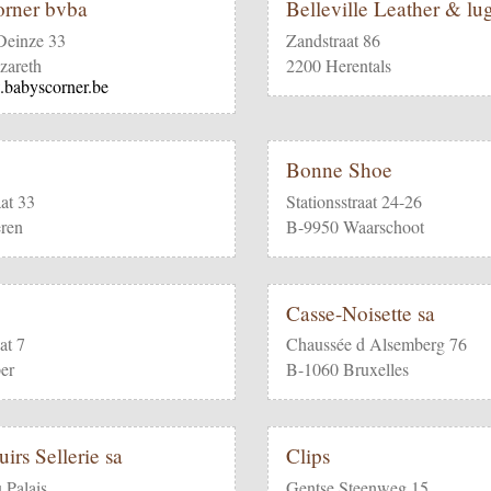
rner bvba
Belleville Leather & l
Deinze 33
Zandstraat 86
zareth
2200 Herentals
.babyscorner.be
Bonne Shoe
aat 33
Stationsstraat 24-26
ren
B-9950 Waarschoot
Casse-Noisette sa
at 7
Chaussée d Alsemberg 76
er
B-1060 Bruxelles
irs Sellerie sa
Clips
 Palais
Gentse Steenweg 15