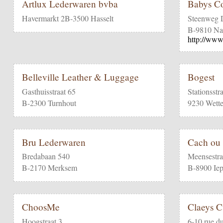
Artlux Lederwaren bvba
Babys Co
Havermarkt 2B-3500 Hasselt
Steenweg 
B-9810 Na
http://www
Belleville Leather & Luggage
Bogest
Gasthuisstraat 65
Stationsstr
B-2300 Turnhout
9230 Wette
Bru Lederwaren
Cach ou
Bredabaan 540
Meensestra
B-2170 Merksem
B-8900 Iep
ChoosMe
Claeys Cu
Hoogstraat 3
6-10 rue du