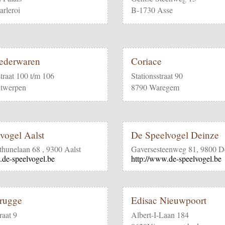
rleroi
B-1730 Asse
ederwaren
Coriace
traat 100 t/m 106
Stationsstraat 90
twerpen
8790 Waregem
vogel Aalst
De Speelvogel Deinze
hunelaan 68 , 9300 Aalst
Gaversesteenweg 81, 9800 D
.de-speelvogel.be
http://www.de-speelvogel.be
rugge
Edisac Nieuwpoort
raat 9
Albert-I-Laan 184