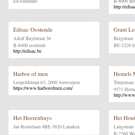
En-Famenne
B-8000 Br
http://edisa
Edisac Oostende
Grant L
Adolf Buylstraat 36
Bergstraat
B-8400 oostende
BE-2220 H
http://edisac.be
Harbor of men
Hemels 
Leopoldstraat 63, 2000 Antwerpen
Triepstraat
https://www.harborofmen.com/
9571 Heme
http://www
Het Heerenhuys
Het Hou
Jan Rosierlaan 4BE-3620 Lanaken
Langstraat
B-2260 Wes