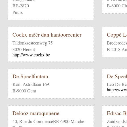
BE-2870
B-6000 Cha
Puurs
Cockx méér dan kantoorcenter
Coppé L
Tildonksesteenweg 75
Brederodes
3020 Herent
B-2018 An
http://www.cockx.be
De Speelfontein
De Speel
Kon. Astridlaan 169
Leo De Bét
http://www
B-9000 Gent
Delooz maroquinerie
Edisac B
40, Rue du CommerceBE-6900 Marche-
Zuidzandst