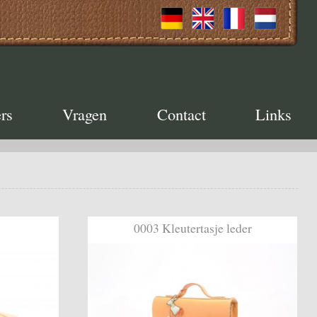
rs
Vragen
Contact
Links
0003 Kleutertasje leder