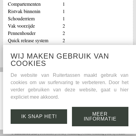
Compartementen
1
Ristvak binnenin
1
Schouderriem
1
Vak voorzijde
2
Pennenhouder
2
Quick release system
2
WIJ MAKEN GEBRUIK VAN
COOKIES
De website van Ruitertassen maakt gebruik van
Social Media
Overige
cookies om uw surfervaring te verbeteren. Door het
verder gebruiken van deze website, gaat u hier
Facebook
Onderhoudstips
expliciet mee akkoord.
Kwaliteitsgarantie
Leder
MEER
IK SNAP HET!
Links
INFORMATIE
© Ruitertassen 2026 |
Disclaimer
|
Privacy verklaring
|
Cookieverklaring
|
Site by Plenso