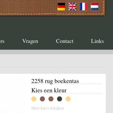
rs
Vragen
Contact
Links
2258 rug boekentas
Kies een kleur
Meer foto's bekijken