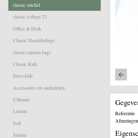
classic satchel
classic college 23
Office & Desk
Classic Shoulderbags
classic camera bags
Classic Kids
Deco kids
Accessoires en onderdelen
Ultimate
Gegeve
Leisure
Referentie
Afmetinge
Soft
Eigens
Sienna