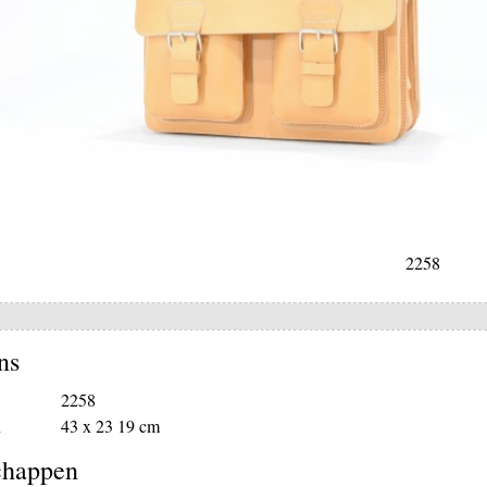
2258
ns
2258
n
43 x 23 19 cm
chappen