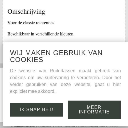
Omschrijving
Voor de classic referenties
Beschikbaar in verschillende kleuren
WIJ MAKEN GEBRUIK VAN
COOKIES
De website van Ruitertassen maakt gebruik van
Social Media
Overige
cookies om uw surfervaring te verbeteren. Door het
verder gebruiken van deze website, gaat u hier
Facebook
Onderhoudstips
expliciet mee akkoord.
Kwaliteitsgarantie
Leder
MEER
IK SNAP HET!
Links
INFORMATIE
© Ruitertassen 2026 |
Disclaimer
|
Privacy verklaring
|
Cookieverklaring
|
Site by Plenso