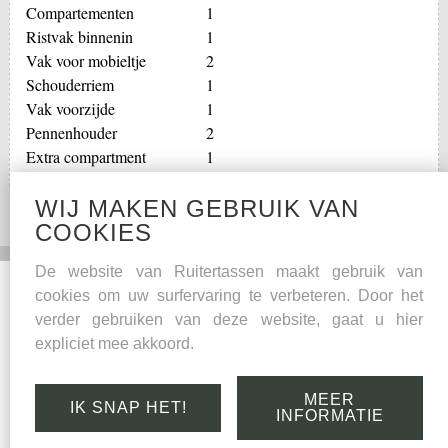
Compartementen
1
Ristvak binnenin
1
Vak voor mobieltje
2
Schouderriem
1
Vak voorzijde
1
Pennenhouder
2
Extra compartment
1
WIJ MAKEN GEBRUIK VAN
COOKIES
De website van Ruitertassen maakt gebruik van
Social Media
Overige
cookies om uw surfervaring te verbeteren. Door het
verder gebruiken van deze website, gaat u hier
Facebook
Onderhoudstips
expliciet mee akkoord.
Kwaliteitsgarantie
Leder
MEER
IK SNAP HET!
Links
INFORMATIE