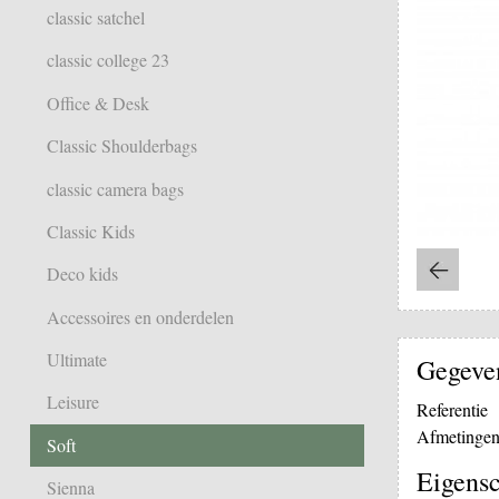
classic satchel
classic college 23
Office & Desk
Classic Shoulderbags
classic camera bags
Classic Kids
Deco kids
Accessoires en onderdelen
Ultimate
Gegeve
Leisure
Referentie
Afmetinge
Soft
Eigens
Sienna