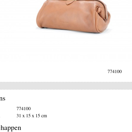
774100
ns
774100
n
31 x 15 x 15 cm
chappen