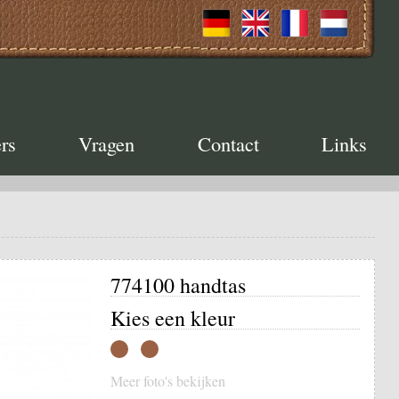
rs
Vragen
Contact
Links
774100 handtas
Kies een kleur
Meer foto's bekijken