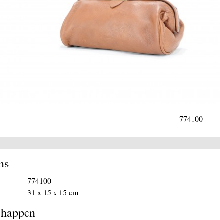
774100
ns
774100
n
31 x 15 x 15 cm
chappen