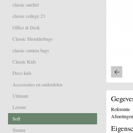
classic satchel
classic college 23
Office & Desk
Classic Shoulderbags
classic camera bags
Classic Kids
Deco kids
Accessoires en onderdelen
Ultimate
Gegeve
Leisure
Referentie
Afmetinge
Soft
Eigens
Sienna