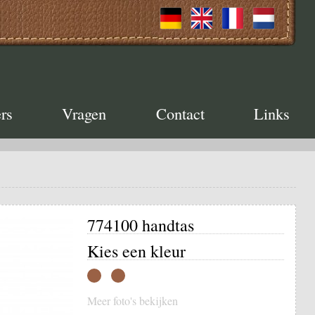
rs
Vragen
Contact
Links
774100 handtas
Kies een kleur
Meer foto's bekijken